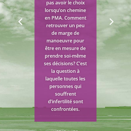
pas avoir le choix
soulevés par le
lorsqu’on chemine
don, notamment la
en PMA. Comment
place de la mère,
retrouver un peu
convoquent
de marge de
souvent des
manoeuvre pour
injonctions
être en mesure de
inconscientes, des
prendre soi-même
événements non
ses décisions? C’est
digérés et ils sont
la question à
révélateurs d’un
laquelle toutes les
système de valeurs
personnes qui
qu’on ne
souffrent
soupçonne pas
d’infertilité sont
toujours. Parfois le
confrontées.
processus
d’acceptation
s’opère simplement