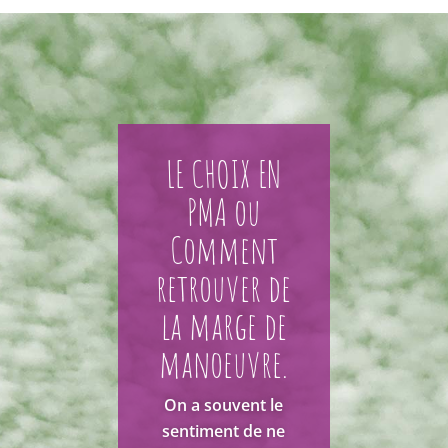
LE CHOIX EN
ACCUEILLIR LE
PMA ou
DON
Comment
D’OVOCYTES
retrouver de
Accueillir le don
la marge de
d’ovocytes
manoeuvre.
demande souvent
un travail sur soi.
On a souvent le
Les
sentiment de ne
questionnements